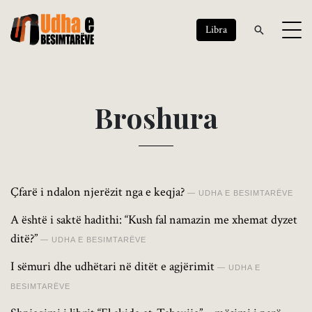
Libra
B
r
o
s
h
u
r
a
Çfarë i ndalon njerëzit nga e keqja?
UDHA E BESIMTARËVE
A është i saktë hadithi: “Kush fal namazin me xhemat dyzet
ditë?”
UDHA E BESIMTARËVE
I sëmuri dhe udhëtari në ditët e agjërimit
UDHA E
BESIMTARËVE