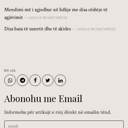
Mendimi më i zgjedhur në lidhje me disa cështje të
agjërimit
UDHA E BESIMTARËVE
Disa baza të sunetit dhe të akides
UDHA E BESIMTARËVE
NDAJE
Abonohu me Email
Informohu për artikujt e rinj direkt në emailin tënd.