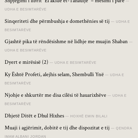
Shpjegimi i librit “El akide et-Tahauije” – mësimi i parë
UDHA E BESIMTARËVE
Sinqeriteti dhe përmbushja e domethënies së tij
UDHA E
BESIMTARËVE
Gjashtë pika të rëndësishme në lidhje me muajin Shaban
UDHA E BESIMTARËVE
Dyert e mirësisë (2)
UDHA E BESIMTARËVE
Ky Është Profeti, alejhis selam, Shembulli Ynë
UDHA E
BESIMTARËVE
Njohje e shkurtër me disa cilësi të hauarixhëve
UDHA E
BESIMTARËVE
Dhjetë Ditët e Dhul Hixhes
HOXHË EMIN BILALI
Muaji i agjërimit, dobitë e tij dhe dispozitat e tij
QENDRA
IMAM ALBANI JORDAN