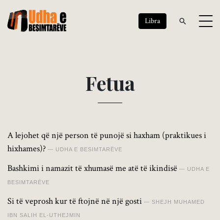
Libra
F
e
t
u
a
A lejohet që një person të punojë si haxham (praktikues i
hixhames)?
UDHA E BESIMTARËVE
Bashkimi i namazit të xhumasë me atë të ikindisë
UDHA E
BESIMTARËVE
Si të veprosh kur të ftojnë në një gosti
SHEJH MUHAMED
IBN SALIH EL-UTHEJMIN