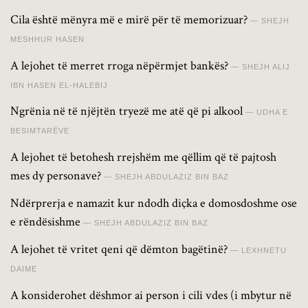
Cila është mënyra më e mirë për të memorizuar?
SHEJH
MESHHUR HASEN
A lejohet të merret rroga nëpërmjet bankës?
SHEJH ALIJ
IBN HASEN EL-HALEBIJ
Ngrënia në të njëjtën tryezë me atë që pi alkool
UDHA E
BESIMTARËVE
A lejohet të betohesh rrejshëm me qëllim që të pajtosh
mes dy personave?
SHEJH ABDULAZIZ BIN BAZ
Ndërprerja e namazit kur ndodh diçka e domosdoshme ose
e rëndësishme
SHEJH ABDULAZIZ BIN BAZ
A lejohet të vritet qeni që dëmton bagëtinë?
LEXHNETU
DAIME
A konsiderohet dëshmor ai person i cili vdes (i mbytur në