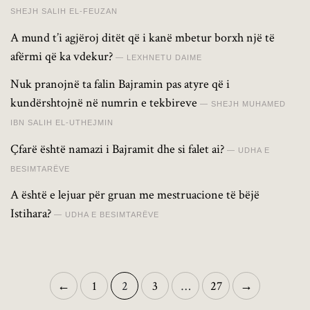
SHEJH SALIH EL-FEUZAN
A mund t’i agjëroj ditët që i kanë mbetur borxh një të
afërmi që ka vdekur?
LEXHNETU DAIME
Nuk pranojnë ta falin Bajramin pas atyre që i
kundërshtojnë në numrin e tekbireve
SHEJH MUHAMED
IBN SALIH EL-UTHEJMIN
Çfarë është namazi i Bajramit dhe si falet ai?
UDHA E
BESIMTARËVE
A është e lejuar për gruan me mestruacione të bëjë
Istihara?
UDHA E BESIMTARËVE
←
1
2
3
…
27
→