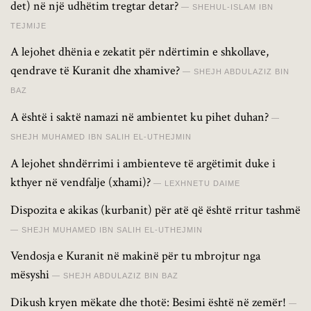
det) në një udhëtim tregtar detar?
SHEHUL-ISLAM IBN
TEJMIJE
A lejohet dhënia e zekatit për ndërtimin e shkollave,
qendrave të Kuranit dhe xhamive?
SHEJH ABDULAZIZ BIN
BAZ
A është i saktë namazi në ambientet ku pihet duhan?
SHEJH MUHAMED IBN SALIH EL-UTHEJMIN
A lejohet shndërrimi i ambienteve të argëtimit duke i
kthyer në vendfalje (xhami)?
LEXHNETU DAIME
Dispozita e akikas (kurbanit) për atë që është rritur tashmë
SHEJH MUHAMED IBN SALIH EL-UTHEJMIN
Vendosja e Kuranit në makinë për tu mbrojtur nga
mësyshi
SHEJH ABDULAZIZ BIN BAZ
Dikush kryen mëkate dhe thotë: Besimi është në zemër!