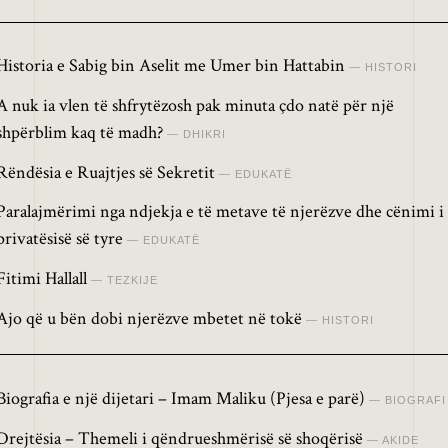
Historia e Sabig bin Aselit me Umer bin Hattabin
HISTORI
A nuk ia vlen të shfrytëzosh pak minuta çdo natë për një
shpërblim kaq të madh?
DHIKRI
Rëndësia e Ruajtjes së Sekretit
EDUKATË
Paralajmërimi nga ndjekja e të metave të njerëzve dhe cënimi i
privatësisë së tyre
EDUKATË
Fitimi Hallall
TEZKIJE
Ajo që u bën dobi njerëzve mbetet në tokë
HISTORI
Biografia e një dijetari – Imam Maliku (Pjesa e parë)
BIOGRAFI
Drejtësia – Themeli i qëndrueshmërisë së shoqërisë
AKIDE