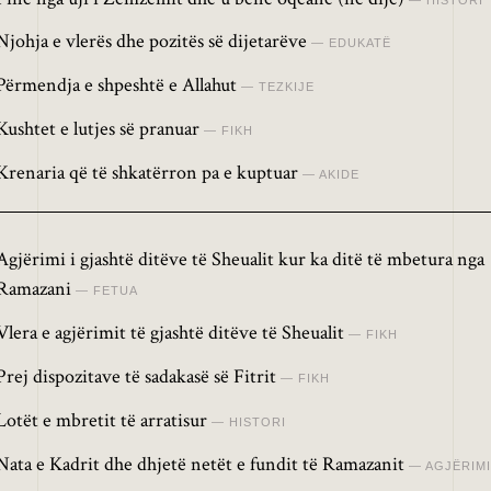
Njohja e vlerës dhe pozitës së dijetarëve
EDUKATË
Përmendja e shpeshtë e Allahut
TEZKIJE
Kushtet e lutjes së pranuar
FIKH
Krenaria që të shkatërron pa e kuptuar
AKIDE
Agjërimi i gjashtë ditëve të Sheualit kur ka ditë të mbetura nga
Ramazani
FETUA
Vlera e agjërimit të gjashtë ditëve të Sheualit
FIKH
Prej dispozitave të sadakasë së Fitrit
FIKH
Lotët e mbretit të arratisur
HISTORI
Nata e Kadrit dhe dhjetë netët e fundit të Ramazanit
AGJËRIMI