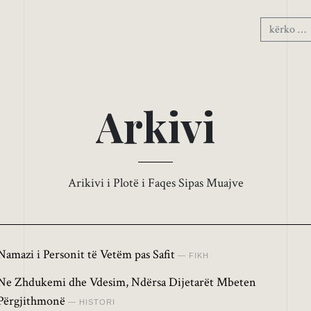
A
r
k
i
v
i
Arikivi i Plotë i Faqes Sipas Muajve
Namazi i Personit të Vetëm pas Safit
FIKH
Ne Zhdukemi dhe Vdesim, Ndërsa Dijetarët Mbeten
Përgjithmonë
HISTORI