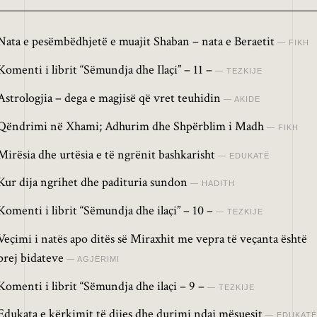
Nata e pesëmbëdhjetë e muajit Shaban – nata e Beraetit
FIKH
Komenti i librit “Sëmundja dhe Ilaçi” – 11 –
TEZKIJE
Astrologjia – dega e magjisë që vret teuhidin
AKIDE
Qëndrimi në Xhami; Adhurim dhe Shpërblim i Madh
FIKH
Mirësia dhe urtësia e të ngrënit bashkarisht
EDUKATË
Kur dija ngrihet dhe padituria sundon
HADITH
Komenti i librit “Sëmundja dhe ilaçi” – 10 –
TEZKIJE
Veçimi i natës apo ditës së Miraxhit me vepra të veçanta është
prej bidateve
AGJËRIMI
Komenti i librit “Sëmundja dhe ilaçi – 9 –
TEZKIJE
Edukata e kërkimit të dijes dhe durimi ndaj mësuesit
EDUKATË