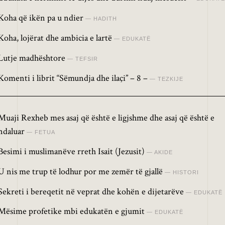
Koha që ikën pa u ndier
HADITH
Koha, lojërat dhe ambicia e lartë
EDUKATË
Lutje madhështore
TEFSIR
Komenti i librit “Sëmundja dhe ilaçi” – 8 –
TEZKIJE
Muaji Rexheb mes asaj që është e ligjshme dhe asaj që është e
ndaluar
FETUA
Besimi i muslimanëve rreth Isait (Jezusit)
AKIDE
U nis me trup të lodhur por me zemër të gjallë
HISTORI
Sekreti i bereqetit në veprat dhe kohën e dijetarëve
EDUKATË
Mësime profetike mbi edukatën e gjumit
EDUKATË