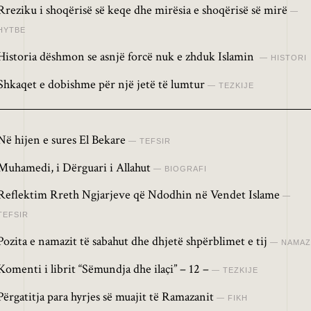
Rreziku i shoqërisë së keqe dhe mirësia e shoqërisë së mirë
HYTBE
Historia dëshmon se asnjë forcë nuk e zhduk Islamin
HISTORI
Shkaqet e dobishme për një jetë të lumtur
TEZKIJE
Në hijen e sures El Bekare
TEFSIR
Muhamedi, i Dërguari i Allahut
BIOGRAFI
Reflektim Rreth Ngjarjeve që Ndodhin në Vendet Islame
TEFSIR
Pozita e namazit të sabahut dhe dhjetë shpërblimet e tij
NAMAZ
Komenti i librit “Sëmundja dhe ilaçi” – 12 –
TEZKIJE
Përgatitja para hyrjes së muajit të Ramazanit
FIKH